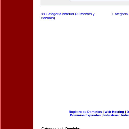
<< Categoria Anterior (Alimentos y
Categoria 
Bebidas)
Registro de Dominios
|
Web Hosting
|
D
Dominios Expirados
|
Industrias
|
Indu
Categorías de Dominio: