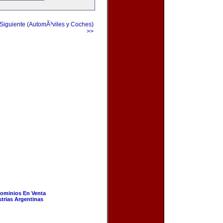
Siguiente (AutomÃ³viles y Coches)
>>
ominios En Venta
strias Argentinas