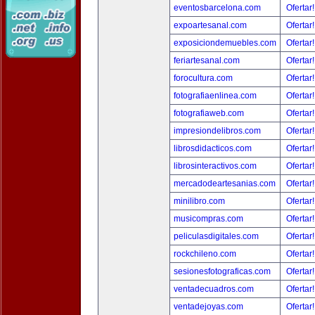
eventosbarcelona.com
Ofertar
expoartesanal.com
Ofertar
exposiciondemuebles.com
Ofertar
feriartesanal.com
Ofertar
forocultura.com
Ofertar
fotografiaenlinea.com
Ofertar
fotografiaweb.com
Ofertar
impresiondelibros.com
Ofertar
librosdidacticos.com
Ofertar
librosinteractivos.com
Ofertar
mercadodeartesanias.com
Ofertar
minilibro.com
Ofertar
musicompras.com
Ofertar
peliculasdigitales.com
Ofertar
rockchileno.com
Ofertar
sesionesfotograficas.com
Ofertar
ventadecuadros.com
Ofertar
ventadejoyas.com
Ofertar