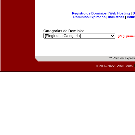
Registro de Dominios
|
Web Hosting
|
D
Dominios Expirados
|
Industrias
|
Indu
Categorías de Dominio:
[Pág. princi
** Precios expre
© 2002/2022 Solo10.com