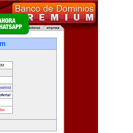
om
OM
varios)
oferta!
m
tas