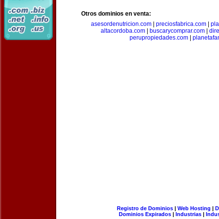
Otros dominios en venta:
asesordenutricion.com
|
preciosfabrica.com
|
pl
altacordoba.com
|
buscarycomprar.com
|
dir
perupropiedades.com
|
planetaf
Registro de Dominios
|
Web Hosting
|
D
Dominios Expirados
|
Industrias
|
Indu