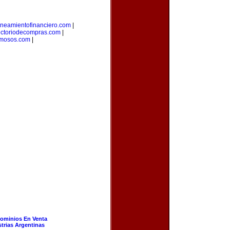
aneamientofinanciero.com
|
ectoriodecompras.com
|
amosos.com
|
ominios En Venta
strias Argentinas