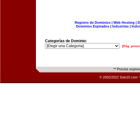
Registro de Dominios
|
Web Hosting
|
D
Dominios Expirados
|
Industrias
|
Indu
Categorías de Dominio:
[Pág. princi
** Precios expre
© 2002/2022 Solo10.com