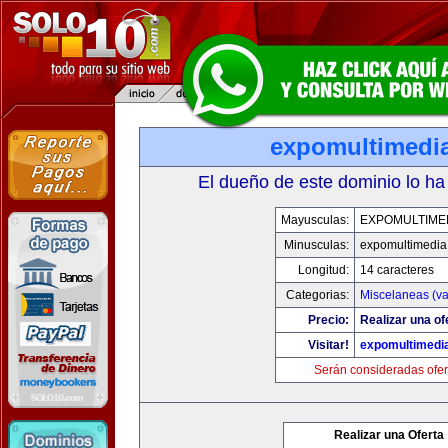
expomultimedi
El dueño de este dominio lo ha
Mayusculas:
EXPOMULTIME
Minusculas:
expomultimedia
Longitud:
14 caracteres
Categorias:
Miscelaneas (va
Precio:
Realizar una of
Visitar!
expomultimedi
Serán consideradas ofer
Realizar una Oferta